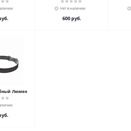
наличии
Нет в наличии
уб.
600
руб.
обный Люмен
наличии
уб.