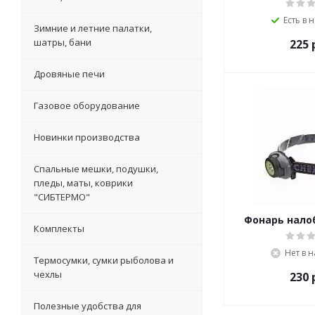
Есть в 
Зимние и летние палатки,
шатры, бани
225
р
Дровяные печи
Газовое оборудование
Новинки производства
Спальные мешки, подушки,
пледы, маты, коврики
"СИБТЕРМО"
Фонарь нал
Комплекты
Нет в 
Термосумки, сумки рыболова и
чехлы
230
р
Полезные удобства для