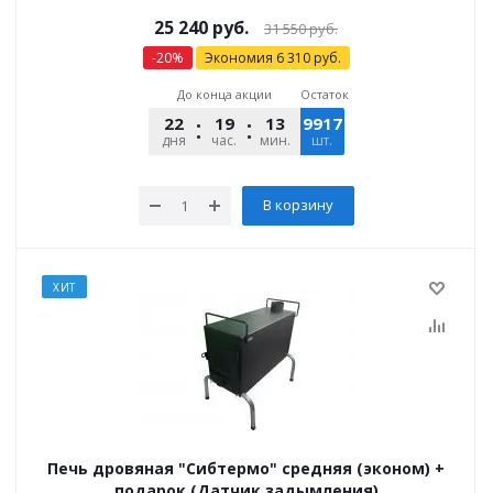
25 240
руб.
31 550
руб.
-
20
%
Экономия
6 310
руб.
До конца акции
Остаток
22
19
13
9917
31
дня
час.
мин.
шт.
сек.
В корзину
ХИТ
Печь дровяная "Сибтермо" средняя (эконом) +
подарок (Датчик задымления)