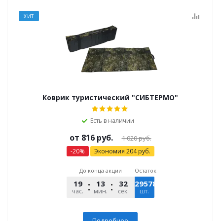
ХИТ
Коврик туристический "СИБТЕРМО"
Есть в наличии
от
816 руб.
1 020 руб.
-20%
Экономия
204 руб.
До конца акции
Остаток
19
13
31
295786
час.
мин.
сек.
шт.
Подробнее